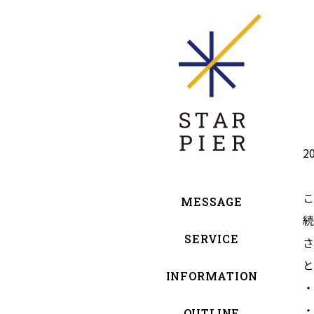
2
こ
MESSAGE
続
SERVICE
さ
と
INFORMATION
・
・
OUTLINE