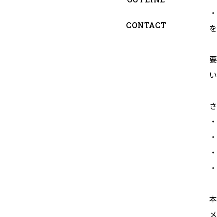
・
CONTACT
を
要
い
さ
・
・
・
・
本
メ